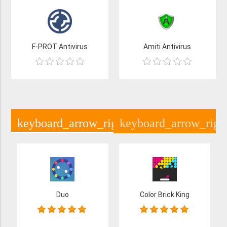
F-PROT Antivirus
Amiti Antivirus
keyboard_arrow_right
keyboard_arrow_righ
YENİ EKLENEN
Duo
Color Brick King