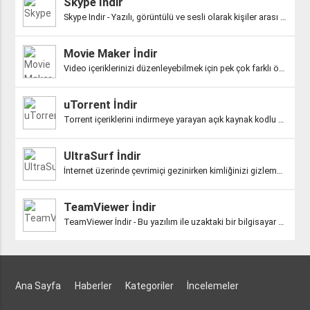
Skype İndir
Skype Indir - Yazılı, görüntülü ve sesli olarak kişiler arası iletişimi sağ..
Movie Maker İndir
Video içeriklerinizi düzenleyebilmek için pek çok farklı özelliğinden yarar..
uTorrent İndir
Torrent içeriklerini indirmeye yarayan açık kaynak kodlu bir dosya paylaşım..
UltraSurf İndir
İnternet üzerinde çevrimiçi gezinirken kimliğinizi gizlemek ve engelli site..
TeamViewer İndir
TeamViewer İndir - Bu yazılım ile uzaktaki bir bilgisayar ya da sunucuya ba..
Ana Sayfa
Haberler
Kategoriler
İncelemeler