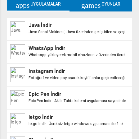
apps
games
UYGULAMALAR
OYUNLAR
Java İndir
Java Sanal Makinesi, Java üzerinden geliştirilen ve çeşitli uygulamaları ça..
WhatsApp İndir
WhatsApp yükleyerek mobil cihazlarınız üzerinden ücretsiz bir şekilde sevdi..
Instagram İndir
Fotoğraf ve video paylaşarak keyifli anlar geçirebileceğiniz Instagram uygu..
Epic Pen İndir
Epic Pen İndir - Akıllı Tahta kalemi uygulaması sayesinde bilgisayarınızda ..
letgo İndir
letgo İndir - Ücretsiz letgo windows uygulaması ile 2. el eşya alım ve satı..